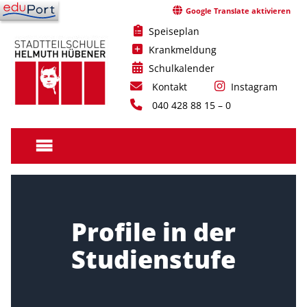
Skip
Google Translate aktivieren
to
Speiseplan
content
Krankmeldung
Schulkalender
Kontakt
Instagram
040 428 88 15 – 0
Stadtteilschule
Helmuth
Hübener
Profile in der
Studienstufe