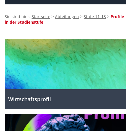
Sie sind hier:
Startseite
>
Abteilungen
>
Stufe 11-13
>
Profile
in der Studienstufe
Unterthemen
zu
diesem
Thema:
Wirtschaftsprofil