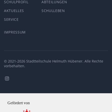
SCHULPROFIL
ABTEILUNGEN
AKTUELLES
SCHULLEBEN
SERVICE
IMPRESSUM
© 2021-2026 Stadtteilschule Helmuth Hübener. Alle Rechte
vorbehalten.
Stadtteilschule
Helmuth
Hübener
@
Instagram
Gefördert von