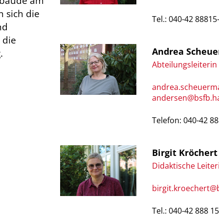
ebäude am
 sich die
Tel.: 040-42 88815
nd
 die
Andrea Scheu
.
Abteilungsleiterin
andrea.scheuerm
andersen@bsfb.h
Telefon: 040-42 8
Birgit Kröchert
Didaktische Leiter
birgit.kroechert
Tel.: 040-42 888 1