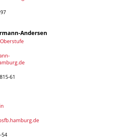
-97
ermann-Andersen
 Oberstufe
ann-
amburg.de
8815-61
in
@bsfb.hamburg.de
5-54