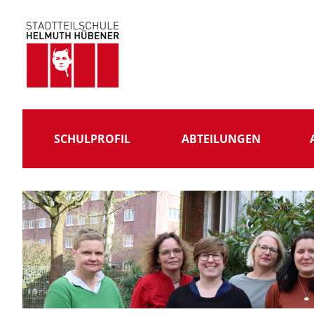
Skip
to
content
Stadtteilschule
Helmuth
Hübener
SCHULPROFIL
ABTEILUNGEN