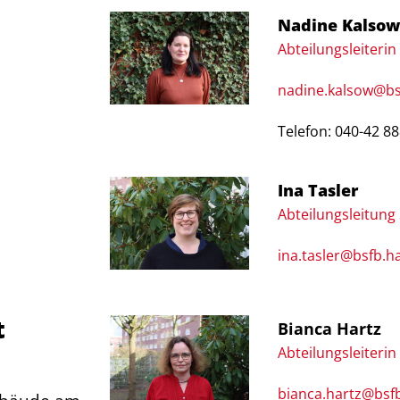
Nadine Kalso
Abteilungsleiterin
nadine.kalsow@b
Telefon: 040-42 88
Ina Tasler
Abteilungsleitun
ina.tasler@bsfb.
t
Bianca Hartz
Abteilungsleiterin
bianca.hartz@bsf