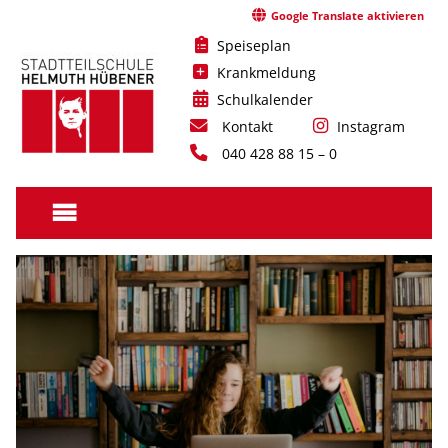
Skip
Google Translate aktivieren
to
Speiseplan
content
Krankmeldung
Schulkalender
Kontakt
Instagram
040 428 88 15 – 0
Stadtteilschule
Helmuth
Hübener