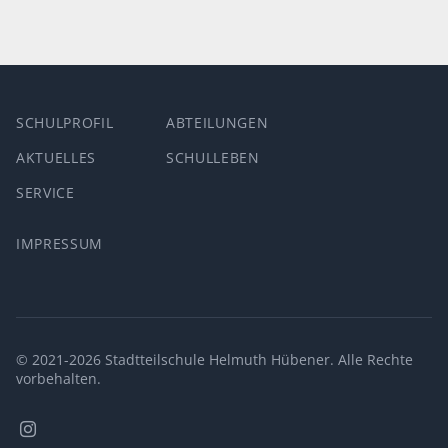
SCHULPROFIL
ABTEILUNGEN
AKTUELLES
SCHULLEBEN
SERVICE
IMPRESSUM
© 2021-2026 Stadtteilschule Helmuth Hübener. Alle Rechte
vorbehalten.
Stadtteilschule
Helmuth