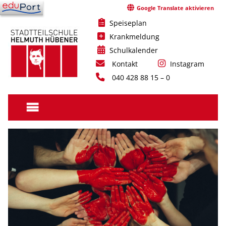
Skip
Google Translate aktivieren
to
Speiseplan
content
Krankmeldung
Schulkalender
Kontakt
Instagram
040 428 88 15 – 0
Stadtteilschule
Helmuth
Hübener