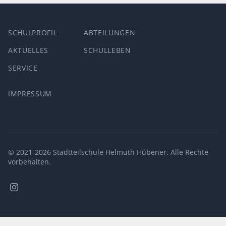
SCHULPROFIL
ABTEILUNGEN
AKTUELLES
SCHULLEBEN
SERVICE
IMPRESSUM
© 2021-2026 Stadtteilschule Helmuth Hübener. Alle Rechte
vorbehalten.
Stadtteilschule
Helmuth
Hübener
@
Instagram