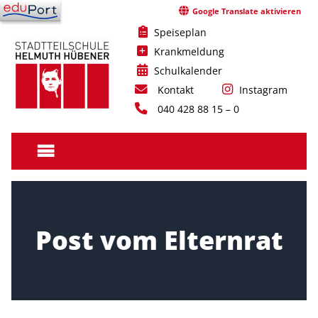
Skip
Google Translate aktivieren
to
Speiseplan
content
Krankmeldung
Schulkalender
Kontakt
Instagram
040 428 88 15 – 0
Stadtteilschule
Helmuth
Hübener
Post vom Elternrat