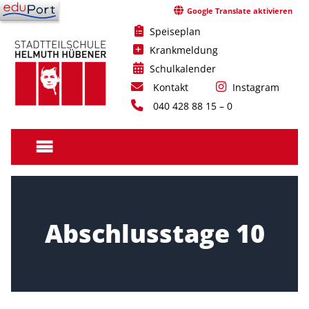
Skip
Google Translate aktivieren
to
Speiseplan
content
Krankmeldung
Schulkalender
Kontakt
Instagram
040 428 88 15 – 0
Stadtteilschule
Helmuth
Hübener
Abschlusstage 10