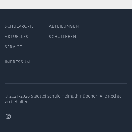
SCHULPROFIL
ABTEILUNGEN
AKTUELLES
SCHULLEBEN
SERVICE
IMPRESSUM
© 2021-2026 Stadtteilschule Helmuth Hübener. Alle Rechte
vorbehalten.
Stadtteilschule
Helmuth
Hübener