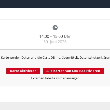
14:00
–
15:00
Uhr
30. Juni 2026
r Karte werden Daten and die CartoDB Inc. übermittelt.
Datenschutzerklärun
Karte aktivieren
Alle Karten von CARTO aktivieren
Externen Inhalte immer anzeigen