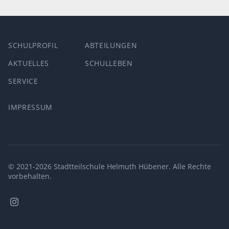
SCHULPROFIL
ABTEILUNGEN
AKTUELLES
SCHULLEBEN
SERVICE
IMPRESSUM
© 2021-2026 Stadtteilschule Helmuth Hübener. Alle Rechte
vorbehalten.
Stadtteilschule
Helmuth
Hübener