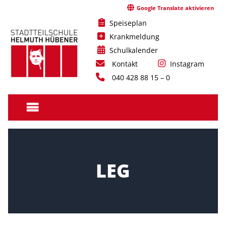
Skip
Google Translate aktivieren
to
Speiseplan
content
Krankmeldung
Schulkalender
Kontakt
Instagram
040 428 88 15 – 0
Stadtteilschule
Helmuth
Hübener
LEG