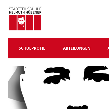
Skip
to
content
Stadtteilschule
Helmuth
Hübener
SCHULPROFIL
ABTEILUNGEN